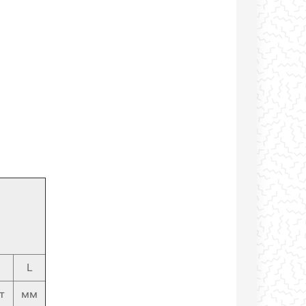
n
L
т
мм