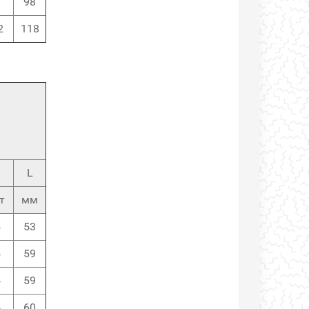
8
98
2
118
n
L
т
мм
4
53
4
59
4
59
4
60