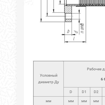
Рабочее д
Условный
6 
диаметр
Ду
D
D1
D2
мм
мм
мм
мм