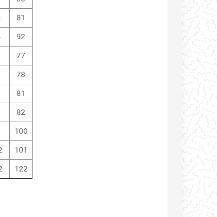
4
81
4
92
8
77
8
78
8
81
8
82
8
100
2
101
2
122