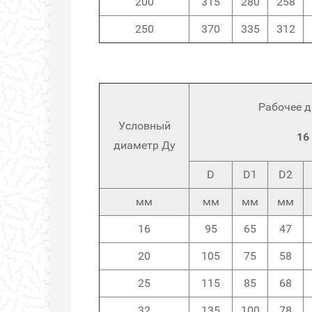
200
315
280
258
250
370
335
312
Рабочее д
Условный
16
диаметр
Ду
D
D1
D2
мм
мм
мм
мм
16
95
65
47
20
105
75
58
25
115
85
68
32
135
100
78