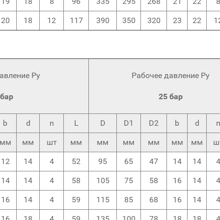
19
18
8
96
335
295
268
21
22
20
18
12
117
390
350
320
23
22
1
авление Ру
Рабочее давление Ру
 бар
25 бар
b
d
n
L
D
D1
D2
b
d
мм
мм
шт
мм
мм
мм
мм
мм
мм
ш
12
14
4
52
95
65
47
14
14
14
14
4
58
105
75
58
16
14
16
14
4
59
115
85
68
16
14
16
18
4
59
135
100
78
18
18