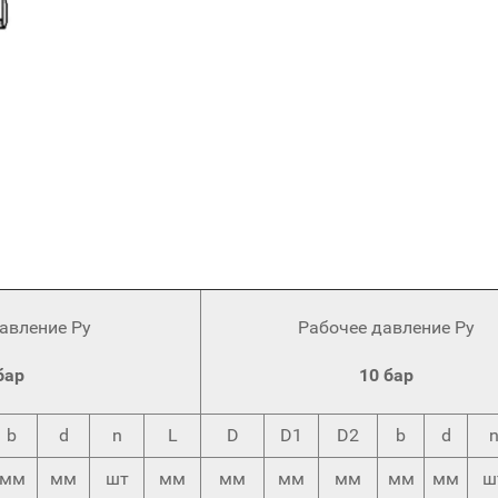
авление Ру
Рабочее давление Ру
бар
10 бар
b
d
n
L
D
D1
D2
b
d
мм
мм
шт
мм
мм
мм
мм
мм
мм
ш